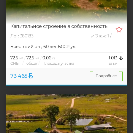
Капитальное строение в собственность
Лот: 380183
Этаж: 1 /
Брестский р-н, 60 лет БССР ул.
72.5
72.5
0.06
1 013
м²
м²
га
СНБ
общая
Площадь участка
за м²
73 465
Подробнее