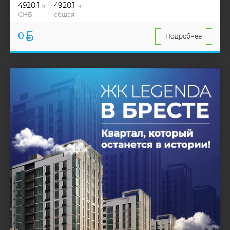
4920.1
4920.1
м²
м²
СНБ
общая
0
Подробнее