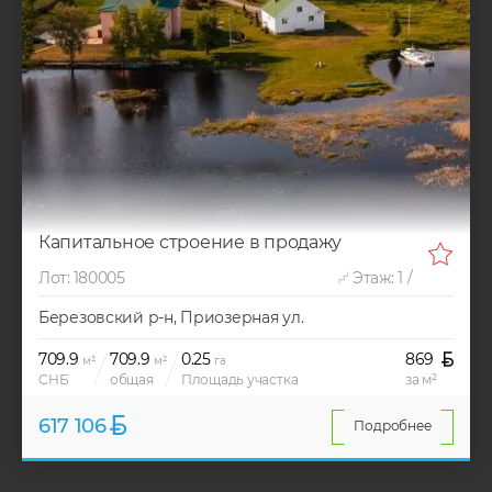
Капитальное строение в продажу
Лот: 180005
Этаж: 1 /
Березовский р-н, Приозерная ул.
709.9
709.9
0.25
869
м²
м²
га
СНБ
общая
Площадь участка
за м²
617 106
Подробнее