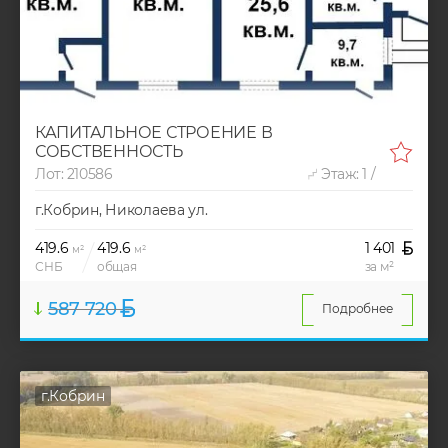
КАПИТАЛЬНОЕ СТРОЕНИЕ В
СОБСТВЕННОСТЬ
Лот: 210586
Этаж: 1 /
г.Кобрин, Николаева ул.
419.6
419.6
1 401
м²
м²
СНБ
общая
за м²
587 720
Подробнее
г.Кобрин