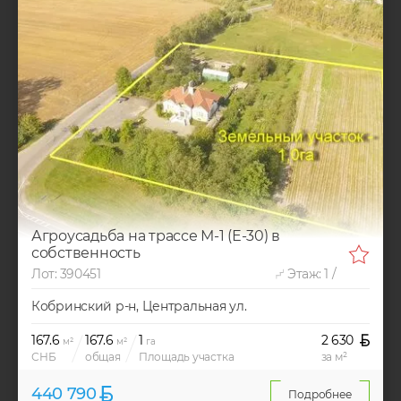
Агроусадьба на трассе М-1 (Е-30) в
собственность
Лот: 390451
Этаж: 1 /
Кобринский р-н, Центральная ул.
167.6
167.6
1
2 630
м²
м²
га
СНБ
общая
Площадь участка
за м²
440 790
Подробнее