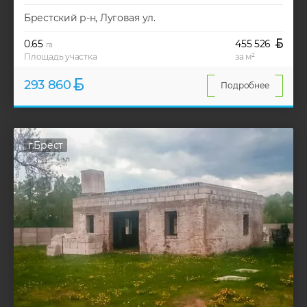
Брестский р-н, Луговая ул.
0.65
455 526
га
Площадь участка
за м²
293 860
Подробнее
г.Брест