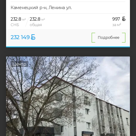
Каменецкий р-н, Ленина ул.
232.8
232.8
997
м²
м²
СНБ
общая
за м²
232 149
Подробнее
Центр