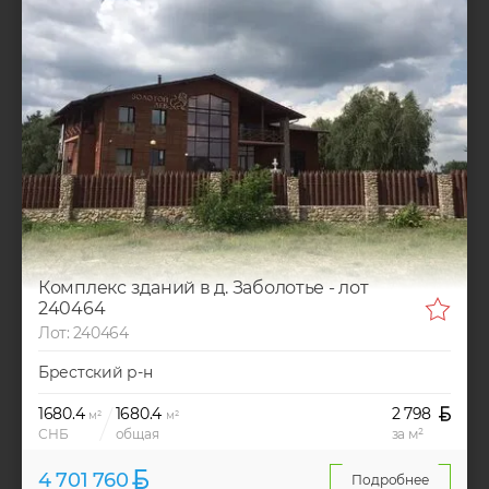
Комплекс зданий в д. Заболотье - лот
240464
Лот: 240464
Брестский р-н
1680.4
1680.4
2 798
м²
м²
СНБ
общая
за м²
4 701 760
Подробнее