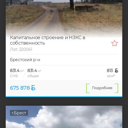
Капитальное строение и НЗКС в
собственность
Лот: 220041
Брестский р-н
831.4
831.4
813
м²
м²
СНБ
общая
за м²
675 878
Подробнее
г.Брест