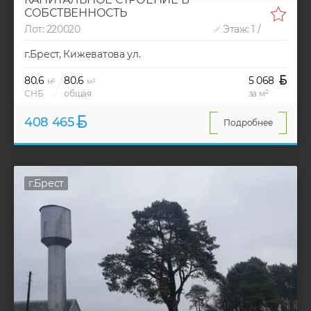
СОБСТВЕННОСТЬ
Лот: 220020
Этаж: 1 /
г.Брест, Кижеватова ул.
80.6
80.6
5 068
м²
м²
СНБ
общая
за м²
408 465
Подробнее
г.Брест