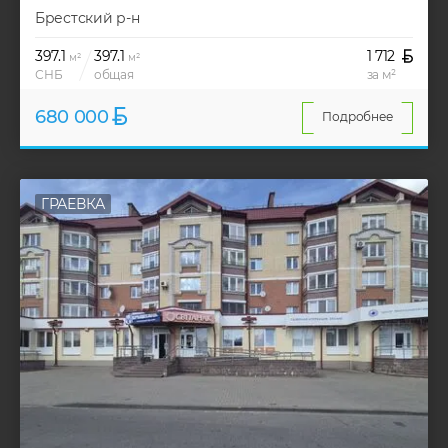
Брестский р-н
397.1
397.1
1 712
м²
м²
СНБ
общая
за м²
680 000
Подробнее
ГРАЕВКА