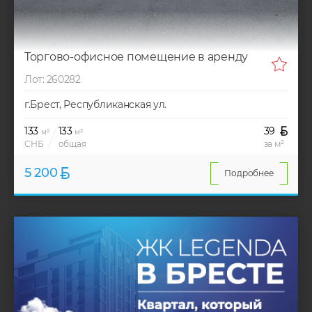
Торгово-офисное помещение в аренду
Лот: 260282
г.Брест, Республиканская ул.
133
133
39
м²
м²
СНБ
общая
за м²
5 200
Подробнее