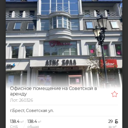
Офисное помещение на Советской в
аренду
Лот: 260326
г.Брест, Советская ул.
138.4
138.4
29
м²
м²
СНБ
общая
за м²