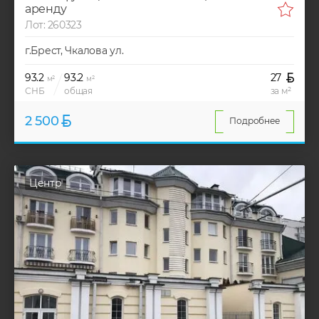
аренду
Лот: 260323
г.Брест, Чкалова ул.
93.2
93.2
27
м²
м²
СНБ
общая
за м²
2 500
Подробнее
Центр