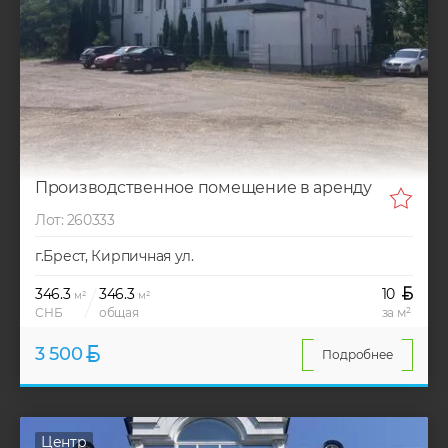
Производственное помещение в аренду
Лот: 260333
г.Брест, Кирпичная ул.
346.3
346.3
10
м²
м²
СНБ
общая
за м²
3 500
Подробнее
Центр