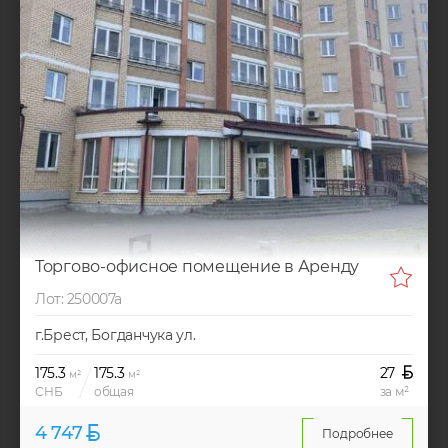
Торгово-офисное помещение в Аренду
Лот: 250007а
г.Брест, Богданчука ул.
175.3
175.3
27
м²
м²
СНБ
общая
за м²
4 747
Подробнее