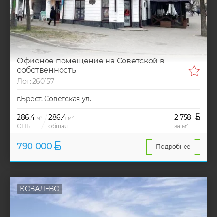
Офисное помещение на Советской в
собственность
Лот: 260157
г.Брест, Советская ул.
286.4
286.4
2 758
м²
м²
СНБ
общая
за м²
790 000
Подробнее
КОВАЛЕВО