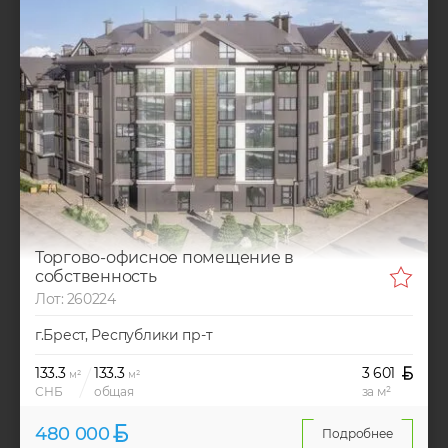
Торгово-офисное помещение в
собственность
Лот: 260224
г.Брест, Республики пр-т
133.3
133.3
3 601
м²
м²
СНБ
общая
за м²
480 000
Подробнее