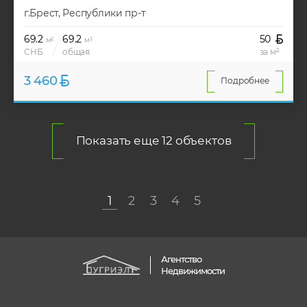
г.Брест, Республики пр-т
69.2
69.2
50
м²
м²
СНБ
общая
за м²
3 460
Подробнее
Показать еще 12 объектов
1
2
3
4
5
Агентство
Недвижимости