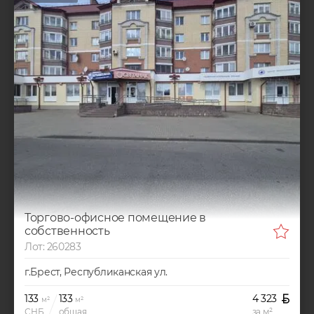
Торгово-офисное помещение в
собственность
Лот: 260283
г.Брест, Республиканская ул.
133
133
4 323
м²
м²
СНБ
общая
за м²