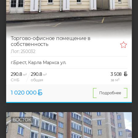
Торгово-офисное помещение в
собственность
Лот: 250032
г.Брест, Карла Маркса ул.
290.8
290.8
3 508
м²
м²
СНБ
общая
за м²
1 020 000
Подробнее
ВОСТОК