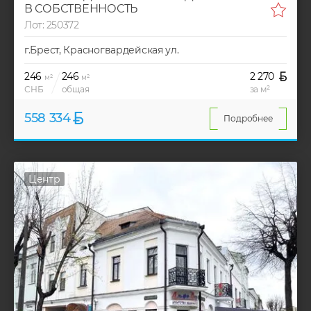
В СОБСТВЕННОСТЬ
Лот: 250372
г.Брест, Красногвардейская ул.
246
246
2 270
м²
м²
СНБ
общая
за м²
558 334
Подробнее
Центр