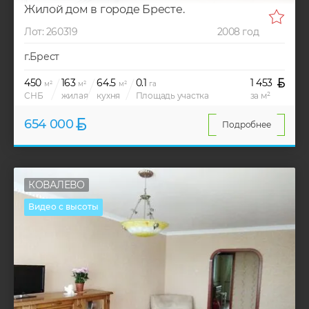
Жилой дом в городе Бресте.
Лот: 260319
2008 год
г.Брест
450
163
64.5
0.1
1 453
м²
м²
м²
га
СНБ
жилая
кухня
Площадь участка
за м²
654 000
Подробнее
КОВАЛЕВО
Видео с высоты