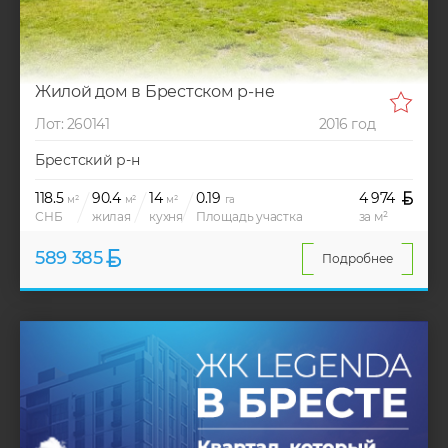
Жилой дом в Брестском р-не
Лот: 260141
2016 год
Брестский р-н
118.5
90.4
14
0.19
4 974
м²
м²
м²
га
СНБ
жилая
кухня
Площадь участка
за м²
589 385
Подробнее