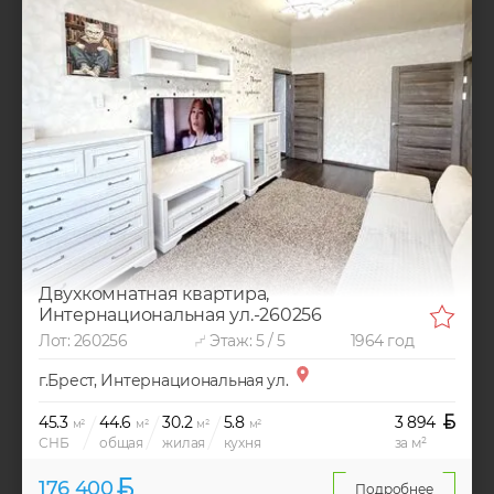
Двухкомнатная квартира,
Интернациональная ул.-260256
Лот: 260256
Этаж: 5 / 5
1964 год
г.Брест, Интернациональная ул.
45.3
44.6
30.2
5.8
3 894
м²
м²
м²
м²
СНБ
общая
жилая
кухня
за м²
176 400
Подробнее