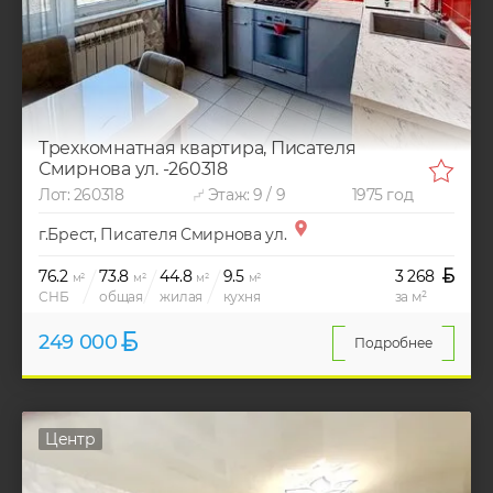
Трехкомнатная квартира, Писателя
Смирнова ул. -260318
Лот: 260318
Этаж: 9 / 9
1975 год
г.Брест, Писателя Смирнова ул.
76.2
73.8
44.8
9.5
3 268
м²
м²
м²
м²
СНБ
общая
жилая
кухня
за м²
249 000
Подробнее
Центр