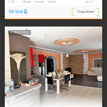
СНБ
общая
жилая
кухня
за м²
191 646
Подробнее
КОВАЛЕВО