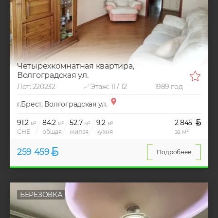
Четырёхкомнатная квартира,
Волгоградская ул.
Лот: 220232
Этаж: 11 / 12
1989 год
г.Брест, Волгоградская ул.
91.2
84.2
52.7
9.2
2 845
м²
м²
м²
м²
СНБ
общая
жилая
кухня
за м²
259 459
Подробнее
БЕРЕЗОВКА