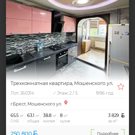
Трехкомнатная квартира, Мошенского ул.
Лот: 260314
Этаж: 2 / 5
1996 год
г.Брест, Мошенского ул.
65.5
63.1
38.8
8
3 829
м²
м²
м²
м²
СНБ
общая
жилая
кухня
за м²
250 800
Подробнее