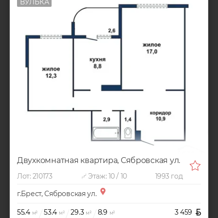
ВУЛЬКА
Двухкомнатная квартира, Сябровская ул.
Лот: 210173
Этаж: 10 / 10
1993 год
г.Брест, Сябровская ул.
55.4
53.4
29.3
8.9
3 459
м²
м²
м²
м²