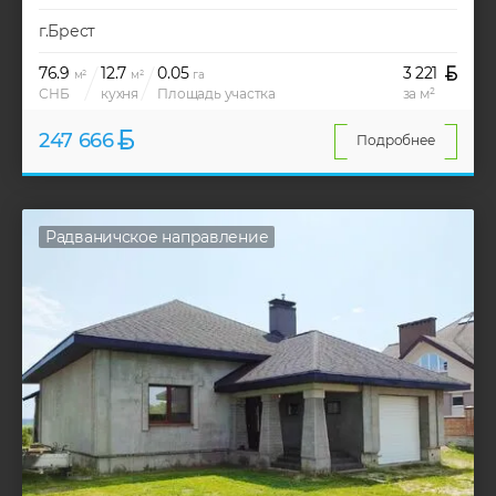
г.Брест
76.9
12.7
0.05
3 221
м²
м²
га
СНБ
кухня
Площадь участка
за м²
247 666
Подробнее
Радваничское направление