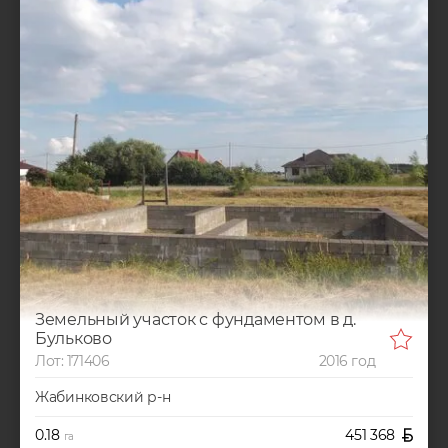
Земельный участок с фундаментом в д.
Бульково
Лот: 171406
2016 год
Жабинковский р-н
0.18
451 368
га