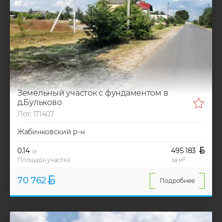
Земельный участок с фундаментом в
д.Бульково
Лот: 171407
Жабинковский р-н
0.14
495 183
га
Площадь участка
за м²
70 762
Подробнее