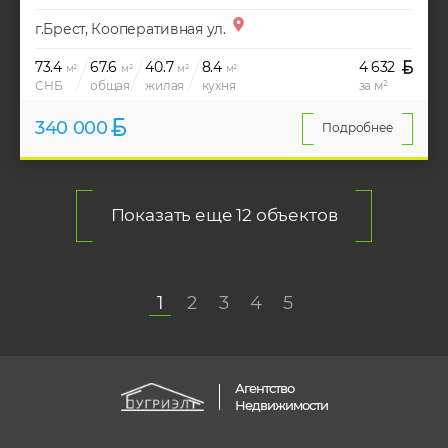
г.Брест, Кооперативная ул.
73.4
67.6
40.7
8.4
4 632
м²
м²
м²
м²
СНБ
общая
жилая
кухня
за м²
340 000
Подробнее
Показать еще 12 объектов
1
2
3
4
5
Агентство
Недвижимости