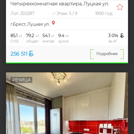
Четырехкомнатная квартира, Луцкая ул.
Лот: 250287
Этаж: 5 / 9
1990 год
г.Брест, Луцкая ул.
85.1
79.2
54.1
9.4
3 014
м²
м²
м²
м²
СНБ
общая
жилая
кухня
за м²
256 511
Подробнее
РЕЧИЦА